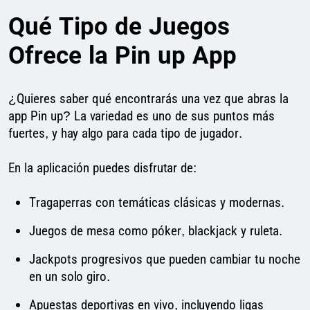
Qué Tipo de Juegos
Ofrece la Pin up App
¿Quieres saber qué encontrarás una vez que abras la
app Pin up? La variedad es uno de sus puntos más
fuertes, y hay algo para cada tipo de jugador.
En la aplicación puedes disfrutar de:
Tragaperras con temáticas clásicas y modernas.
Juegos de mesa como póker, blackjack y ruleta.
Jackpots progresivos que pueden cambiar tu noche
en un solo giro.
Apuestas deportivas en vivo, incluyendo ligas