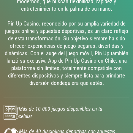
modernos, que buscan flexibilidad, rapidez y
entretenimiento en la palma de su mano.
Pin Up Casino, reconocido por su amplia variedad de
juegos online y apuestas deportivas, es un claro reflejo
de esta transformación. Su objetivo siempre ha sido
ofrecer experiencias de juego seguras, divertidas y
dinámicas. Con el auge del juego móvil, Pin Up también
lanzó su exclusiva App de Pin Up Casino en Chile: una
plataforma sin límites, totalmente compatible con
diferentes dispositivos y siempre lista para brindarte
diversión dondequiera que estés.
Más de 10 000 juegos disponibles en tu
celular
Más de 40 disciplinas deportivas con apuestas