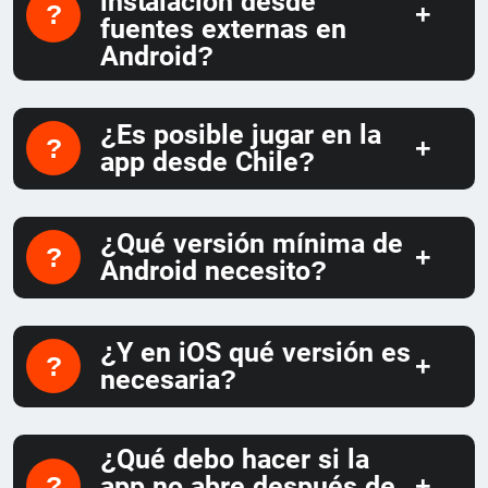
instalación desde
fuentes externas en
Android?
¿Es posible jugar en la
app desde Chile?
¿Qué versión mínima de
Android necesito?
¿Y en iOS qué versión es
necesaria?
¿Qué debo hacer si la
app no abre después de