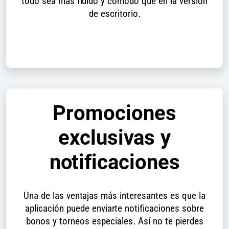
todo sea más fluido y cómodo que en la versión
de escritorio.
Promociones
exclusivas y
notificaciones
Una de las ventajas más interesantes es que la
aplicación puede enviarte notificaciones sobre
bonos y torneos especiales. Así no te pierdes