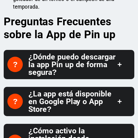
temporada.
Preguntas Frecuentes
sobre la App de Pin up
¿Dónde puedo descargar
la app Pin up de forma
segura?
¿La app está disponible
en Google Play o App
Store?
¿Cómo activo la